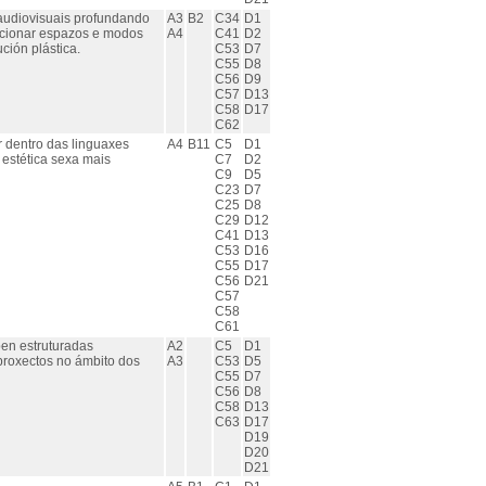
e audiovisuais profundando
A3
B2
C34
D1
orcionar espazos e modos
A4
C41
D2
ión plástica.
C53
D7
C55
D8
C56
D9
C57
D13
C58
D17
C62
r dentro das linguaxes
A4
B11
C5
D1
 estética sexa mais
C7
D2
C9
D5
C23
D7
C25
D8
C29
D12
C41
D13
C53
D16
C55
D17
C56
D21
C57
C58
C61
ben estruturadas
A2
C5
D1
proxectos no ámbito dos
A3
C53
D5
C55
D7
C56
D8
C58
D13
C63
D17
D19
D20
D21