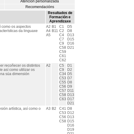
Atención personalizada
Recomendacións
Resultados de
Formación e
Aprendizaxe
así como os aspectos
A2
B1
C1
D5
acterísticas da linguaxe
A4
B11
C2
D8
A5
C4
D13
C7
D15
C9
D16
C58
D21
C59
C61
C62
er recoñecer os distintos
A2
C5
D1
 así como utilizar os
C9
D2
a na súa dimensión
C34
D5
C53
D7
C55
D8
C56
D9
C57
D11
C58
D13
C63
D17
D21
ión artística, así como o
A3
B2
C41
D8
C53
D12
C56
D13
C58
D15
D16
D19
D21