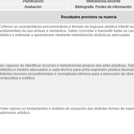
Planificación
Metodoloxía docente
Avaliación
Bibliografía. Fontes de información
Resultados previstos na materia
Coñecer as características psicoevolutivas e formais da linguaxe plástica infantil 
fundamentais da súa sintaxe e semántica. Saber concretar e transmitir todas as car
plástica e estimular a aprendizaxe mediante metodoloxías didácticas adecuadas.
Ser capaces de identificar recursos e metodoloxías propios das artes plásticas. Sab
métodos e medios adecuados a cada técnica para unha expresión plástica favorable
distintos recursos procedimentais e conceptuais idóneos para a execución da obr
compositiva e estética.
Poder valorar os fundamentos e ámbitos de actuación das distintas formas de expres
patrimonio artístico.