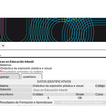
o
rao en Educación Infantil
Materias
Didáctica da expresión plástica e visual
Resultados previstos na materia
galego
castellano
DATOS IDENTIFICATIVOS
ateria
Didáctica da expresión plástica e visual
Código
itulación
Grao en Educación Infantil
escritores
Cr.totais
Sinale
Curso
6
OB
Resultados de Formación e Aprendizaxe
Resultados previstos na materia