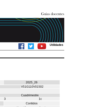
Utilidades
2025_26
V51G110V01502
Cuadrimestre
3
1c
Contidos