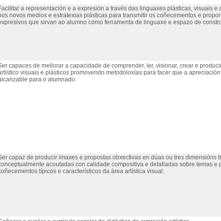
Facilitar a representación e a expresión a través das linguaxes plásticas, visuais 
nos novos medios e estratexias plásticas para transmitir os coñecementos e prop
expresivos que sirvan ao alumno como ferramenta de linguaxe e espazo de construc
Ser capaces de mellorar a capacidade de comprender, ler, visionar, crear e produci
artístico visuais e plásticos promovendo metodoloxías para facer que a apreciación
alcanzable para o alumnado.
Ser capaz de producir imaxes e propostas obxectivas en dúas ou tres dimensións 
conceptualmente acoutadas con calidade compositiva e detalladas sobre temas e 
coñecementos típicos e característicos da área artística visual.