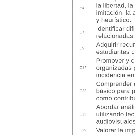
la libertad, l
C5
imitación, la
y heurístico.
Identificar di
C7
relacionadas 
Adquirir recu
C9
estudiantes c
Promover y co
organizadas p
C12
incidencia en
Comprender q
básico para p
C23
como contribu
Abordar anál
utilizando te
C25
audiovisuales
Valorar la im
C29