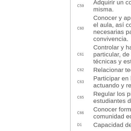
Adquirir un c
C59
misma.
Conocer y apl
el aula, así 
C60
necesarias pa
convivencia.
Controlar y h
particular, d
C61
técnicas y es
Relacionar teo
C62
Participar en
C63
actuando y re
Regular los 
C65
estudiantes d
Conocer forma
C66
comunidad edu
Capacidad de 
D1