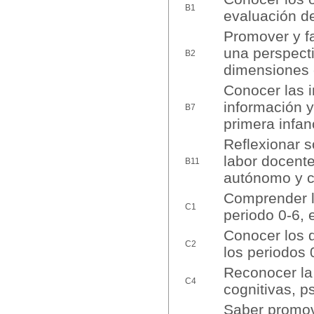
B1
evaluación de
Promover y fa
una perspecti
B2
dimensiones c
Conocer las i
información y 
B7
primera infan
Reflexionar s
labor docente
B11
autónomo y c
Comprender l
C1
periodo 0-6, e
Conocer los d
C2
los periodos 
Reconocer la 
C4
cognitivas, p
Saber promove