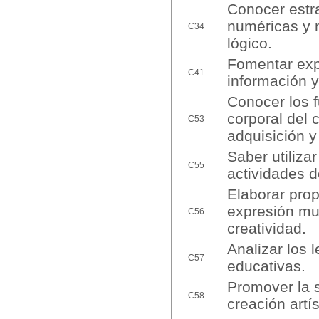
Conocer estra
numéricas y 
C34
lógico.
Fomentar expe
C41
información y
Conocer los 
corporal del 
C53
adquisición y
Saber utiliza
C55
actividades d
Elaborar pro
expresión mus
C56
creatividad.
Analizar los 
C57
educativas.
Promover la s
C58
creación artís