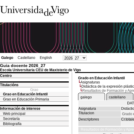
Galego
Castellano
English
Guia docente 2026_27
Escola Universitaria CEU de Maxisterio de Vigo
Centro
Grado en Educación Infantil
Asignaturas
Titulacións
Didáctica de la expresión plástic
Grao
Resultados de Formación y Apr
Grao en Educación Infantil
galego
castellano
Grao en Educación Primaria
DAT
Información de interese
Asignatura
Didáctic
Titulacion
Web principal
Grado e
Secretaría
Descriptores
Cr.total
Bibliografía
Resultados de Formación y Apre