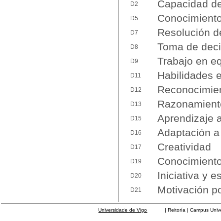
Capacidad de 
D2
Conocimiento
D5
Resolución d
D7
Toma de deci
D8
Trabajo en e
D9
Habilidades e
D11
Reconocimient
D12
Razonamiento
D13
Aprendizaje
D15
Adaptación a
D16
Creatividad
D17
Conocimiento
D19
Iniciativa y 
D20
Motivación po
D21
Universidade de Vigo
| Reitoría | Campus Universit