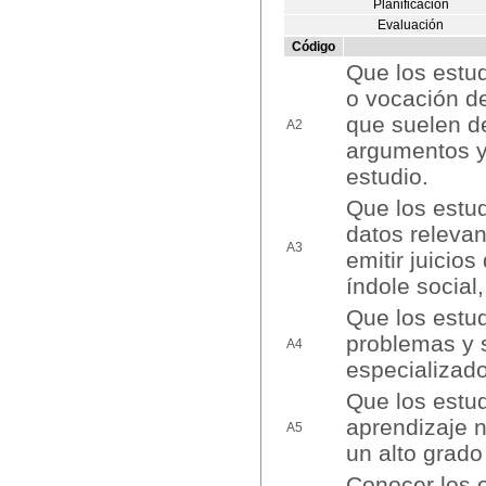
Planificación
Evaluación
Código
Que los estud
o vocación d
que suelen d
A2
argumentos y
estudio.
Que los estud
datos relevan
A3
emitir juicio
índole social,
Que los estud
problemas y 
A4
especializado
Que los estud
aprendizaje 
A5
un alto grad
Conocer los o