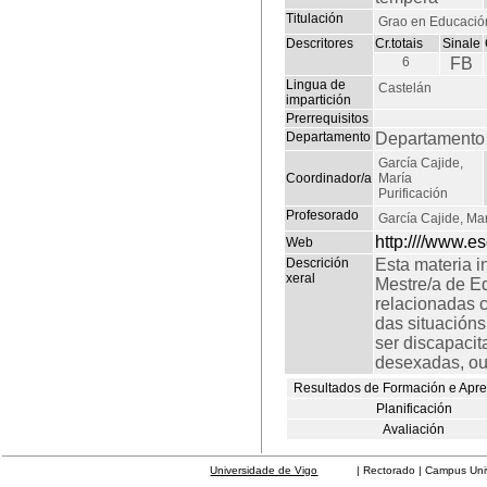
Titulación
Grao en Educación 
Descritores
Cr.totais
Sinale
6
FB
Lingua de
Castelán
impartición
Prerrequisitos
Departamento
Departamento 
García Cajide,
Coordinador/a
María
Purificación
Profesorado
García Cajide, Mar
http:////www.e
Web
Descrición
Esta materia i
xeral
Mestre/a de Ed
relacionadas 
das situacións
ser discapacit
desexadas, ou
Resultados de Formación e Apr
Planificación
Avaliación
Universidade de Vigo
| Rectorado | Campus Universit