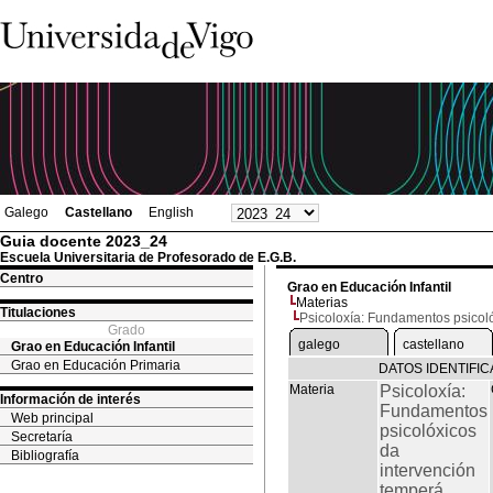
Galego
Castellano
English
Guia docente 2023_24
Escuela Universitaria de Profesorado de E.G.B.
Centro
Grao en Educación Infantil
Materias
Titulaciones
Psicoloxía: Fundamentos psicol
Grado
galego
castellano
Grao en Educación Infantil
Grao en Educación Primaria
DATOS IDENTIFIC
Materia
Psicoloxía:
Información de interés
Fundamentos
Web principal
psicolóxicos
Secretaría
da
Bibliografía
intervención
temperá