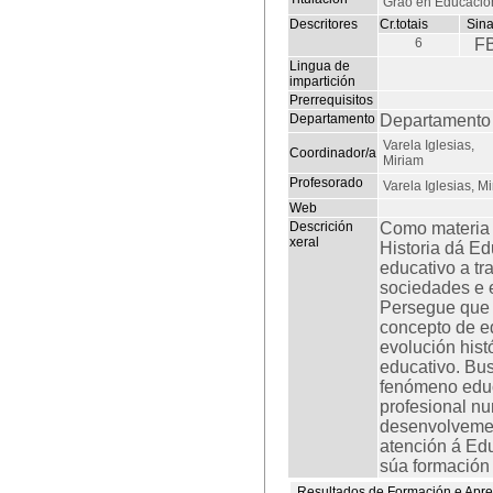
Grao en Educación 
Descritores
Cr.totais
Sina
6
F
Lingua de
impartición
Prerrequisitos
Departamento
Departamento 
Varela Iglesias,
Coordinador/a
Miriam
Profesorado
Varela Iglesias, M
Web
Descrición
Como materia 
xeral
Historia dá Ed
educativo a tr
sociedades e e
Persegue que o
concepto de ed
evolución hist
educativo. Bus
fenómeno educa
profesional nu
desenvolvemen
atención á Edu
súa formación 
Resultados de Formación e Apr