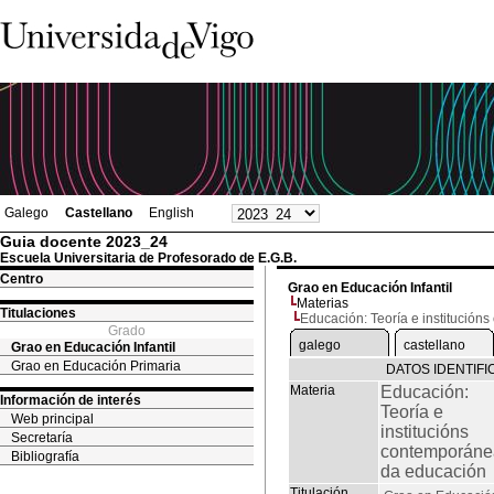
Galego
Castellano
English
Guia docente 2023_24
Escuela Universitaria de Profesorado de E.G.B.
Centro
Grao en Educación Infantil
Materias
Titulaciones
Educación: Teoría e institució
Grado
galego
castellano
Grao en Educación Infantil
Grao en Educación Primaria
DATOS IDENTIFI
Materia
Educación:
Información de interés
Teoría e
Web principal
institucións
Secretaría
contemporáne
Bibliografía
da educación
Titulación