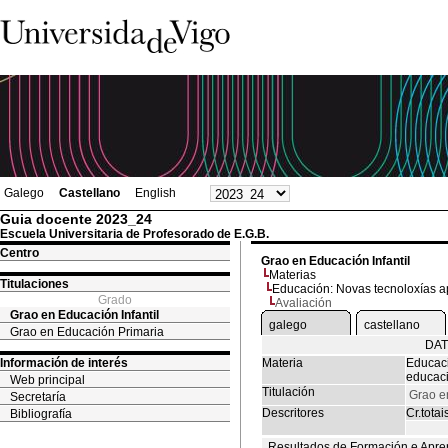
Galego
Castellano
English
Guia docente 2023_24
Escuela Universitaria de Profesorado de E.G.B.
Centro
Grao en Educación Infantil
Materias
Titulaciones
Educación: Novas tecnoloxías ap
Grado
Avaliación
Grao en Educación Infantil
galego
castellano
Grao en Educación Primaria
DAT
Información de interés
Materia
Educaci
educaci
Web principal
Titulación
Grao en
Secretaría
Descritores
Cr.totai
Bibliografía
Resultados de Formación e Apre