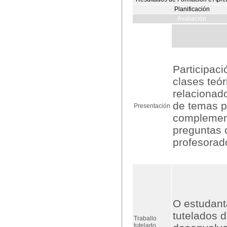
Planificación
Avaliación
Participaci
clases teó
relacionad
de temas p
Presentación
complement
preguntas 
profesorad
O estudant
tutelados 
Traballo
tutelado