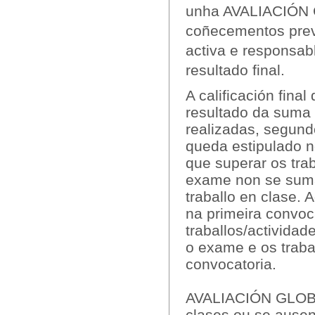
unha AVALIACIÓN C
coñecementos prev
activa e responsab
resultado final.
A calificación fina
resultado da suma 
realizadas, segund
queda estipulado n
que superar os tra
exame non se sumar
traballo en clase.
na primeira convoc
traballos/activida
o exame e os traba
convocatoria.
AVALIACIÓN GLOBA
clases ou se ausen