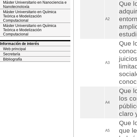
Que l
Máster Universitario en Nanociencia e
Nanotecnoloxía
adqui
Máster Universitario en Química
Teórica e Modelización
entor
A2
Computacional
amplio
Máster Universitario en Química
Teórica e Modelización
estudi
Computacional
Que l
Información de interés
Web principal
conoci
Secretaría
juicio
Bibliografía
A3
limita
social
conoci
Que l
los co
A4
públi
claro
Que l
que l
A5