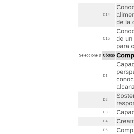
Conoc
alimen
C14
de la 
Conoce
de un
C15
para o
Comp
Seleccione D
Código
Capaci
perspe
D1
conoci
alcanz
Sosten
D2
respon
Capac
D3
Creati
D4
Compro
D5