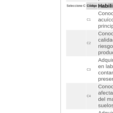
Habil
Seleccione C
Código
Conoce
acuíco
C1
princi
Conoc
calida
C2
riesgo
produ
Adquir
en lab
C3
conta
prese
Conoc
afect
C4
del ma
suelos