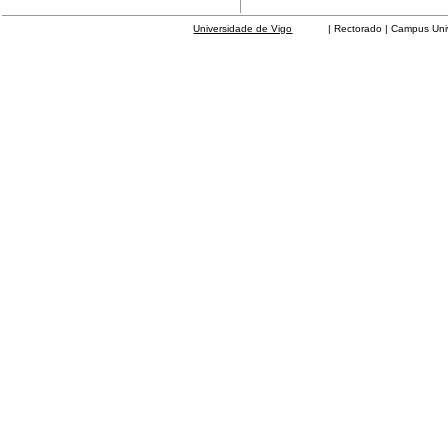
Universidade de Vigo
| Rectorado | Campus Universit