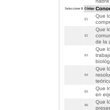
habrá
Cono
Seleccione B
Código
Que l
B1
compre
Que lo
comuni
B2
de la 
Que lo
traba
B3
bioló
Que l
resol
B4
teóric
Que lo
B5
en equ
Que lo
B6
presen