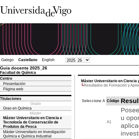
Galego
Castellano
English
Guia docente 2025_26
Facultad de Química
Centro
Máster Universitario en Ciencia
Presentación
Resultados de Formación y Apre
Página web
Titulaciones
Resul
Seleccione A
Código
Grado
Grao en Química
Posee
Máster
u opor
Máster Universitario en Ciencia e
A1
Tecnoloxía de Conservación de
aplic
Produtos da Pesca
Máster Universitario en Investigación
invest
Química e Química Industrial