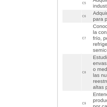
Adquir
C5
indust
Adqui
C6
para p
Conoce
la co
frío, 
C7
refrig
semic
Estudi
envasa
o med
C8
las n
reest
altas 
Entend
produc
C9
por c