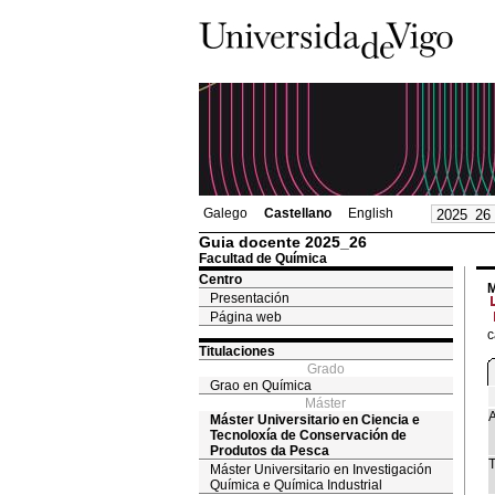
Galego
Castellano
English
Guia docente 2025_26
Facultad de Química
Centro
M
Presentación
Página web
c
Titulaciones
Grado
Grao en Química
Máster
A
Máster Universitario en Ciencia e
Tecnoloxía de Conservación de
Produtos da Pesca
T
Máster Universitario en Investigación
Química e Química Industrial