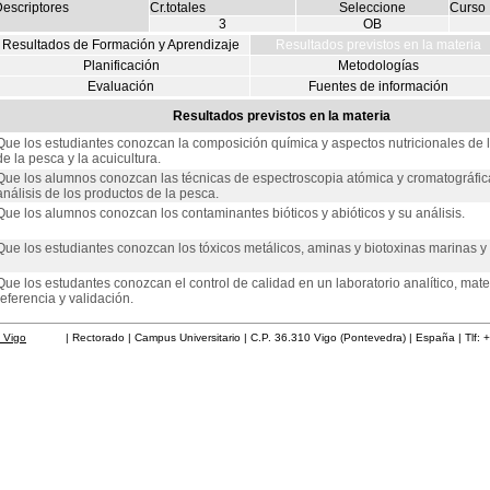
escriptores
Cr.totales
Seleccione
Curso
3
OB
Resultados de Formación y Aprendizaje
Resultados previstos en la materia
Planificación
Metodologías
Evaluación
Fuentes de información
Resultados previstos en la materia
Que los estudiantes conozcan la composición química y aspectos nutricionales de 
de la pesca y la acuicultura.
Que los alumnos conozcan las técnicas de espectroscopia atómica y cromatográfic
análisis de los productos de la pesca.
Que los alumnos conozcan los contaminantes bióticos y abióticos y su análisis.
Que los estudiantes conozcan los tóxicos metálicos, aminas y biotoxinas marinas y 
Que los estudantes conozcan el control de calidad en un laboratorio analítico, mate
referencia y validación.
 Vigo
| Rectorado | Campus Universitario | C.P. 36.310 Vigo (Pontevedra) | España | Tlf: 