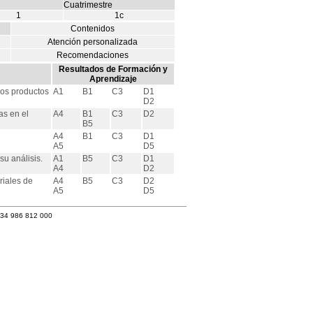
Cuatrimestre
1
1c
Contenidos
Atención personalizada
Recomendaciones
Resultados de Formación y
Aprendizaje
los productos
A1
B1
C3
D1
D2
as en el
A4
B1
C3
D2
B5
A4
B1
C3
D1
A5
D5
su análisis.
A1
B5
C3
D1
A4
D2
riales de
A4
B5
C3
D2
A5
D5
+34 986 812 000