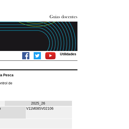
Utilidades
la Pesca
ntrol de
2025_26
o
V11M085V02106