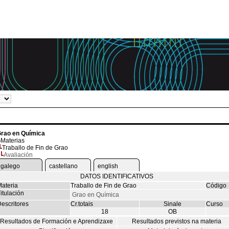
rao en Química
Materias
Traballo de Fin de Grao
Avaliación
galego
castellano
english
DATOS IDENTIFICATIVOS
ateria
Traballo de Fin de Grao
Código
itulación
Grao en Química
escritores
Cr.totais
Sinale
Curso
18
OB
Resultados de Formación e Aprendizaxe
Resultados previstos na materia