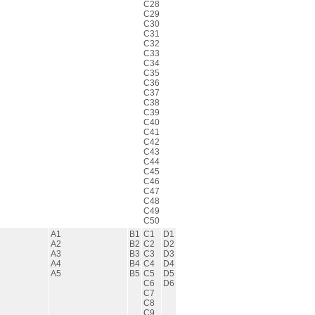
C28
C29
C30
C31
C32
C33
C34
C35
C36
C37
C38
C39
C40
C41
C42
C43
C44
C45
C46
C47
C48
C49
C50
A1
B1
C1
D1
A2
B2
C2
D2
A3
B3
C3
D3
A4
B4
C4
D4
A5
B5
C5
D5
C6
D6
C7
C8
C9