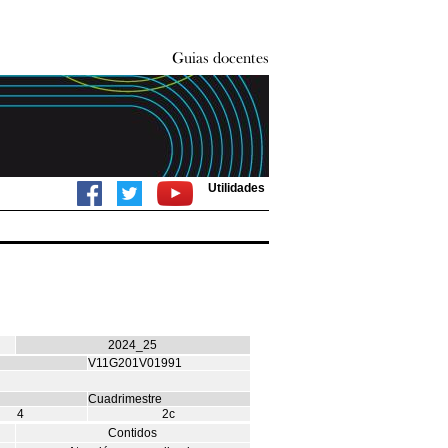
Utilidades
2024_25
V11G201V01991
Cuadrimestre
4
2c
Contidos