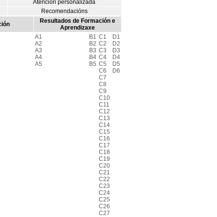
Atención personalizada
Recomendacións
Resultados de Formación e
ción
Aprendizaxe
A1
B1
C1
D1
A2
B2
C2
D2
A3
B3
C3
D3
A4
B4
C4
D4
A5
B5
C5
D5
C6
D6
C7
C8
C9
C10
C11
C12
C13
C14
C15
C16
C17
C18
C19
C20
C21
C22
C23
C24
C25
C26
C27