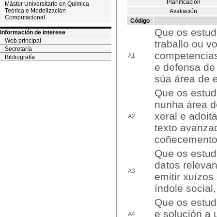
Planificación
Máster Universitario en Química
Teórica e Modelización
Avaliación
Computacional
Código
Que os estud
Información de interese
Web principal
traballo ou 
Secretaría
competencias
A1
Bibliografía
e defensa de
súa área de 
Que os estud
nunha área d
xeral e adoit
A2
texto avanza
coñecemento
Que os estuda
datos releva
A3
emitir xuízos
índole social,
Que os estuda
e solución a 
A4