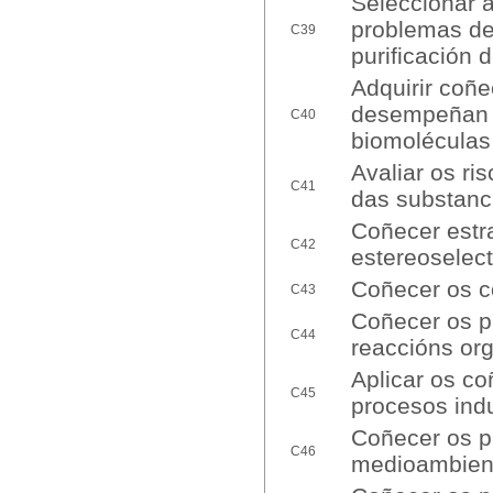
Seleccionar 
problemas de 
C39
purificación
Adquirir coñ
desempeñan o
C40
biomoléculas
Avaliar os ri
C41
das substanc
Coñecer estra
C42
estereoselect
Coñecer os c
C43
Coñecer os p
C44
reaccións or
Aplicar os c
C45
procesos indu
Coñecer os p
C46
medioambienta