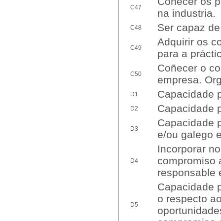
Coñecer os p
C47
na industria.
Ser capaz de
C48
Adquirir os c
C49
para a prácti
Coñecer o con
C50
empresa. Org
Capacidade p
D1
Capacidade p
D2
Capacidade p
D3
e/ou galego e
Incorporar no
compromiso am
D4
responsable e
Capacidade p
o respecto a
D5
oportunidade