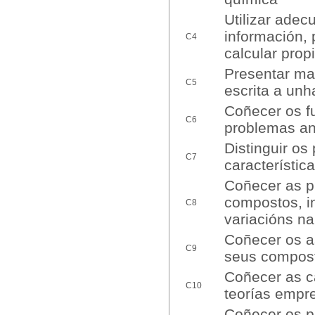
Utilizar adec
información, 
C4
calcular pro
Presentar mat
C5
escrita a unh
Coñecer os f
C6
problemas ana
Distinguir os
C7
característic
Coñecer as p
compostos, in
C8
variacións na
Coñecer os a
C9
seus compost
Coñecer as ca
C10
teorías empr
Coñecer os p