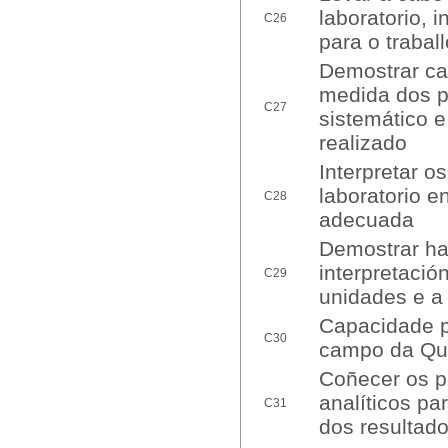
laboratorio, 
C26
para o traball
Demostrar ca
medida dos p
C27
sistemático e
realizado
Interpretar 
laboratorio e
C28
adecuada
Demostrar ha
interpretació
C29
unidades e a
Capacidade p
C30
campo da Quí
Coñecer os pr
analíticos pa
C31
dos resultad