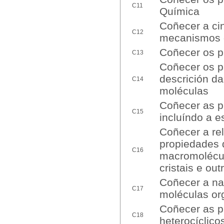
C11
Química
Coñecer a cin
C12
mecanismos 
Coñecer os pr
C13
Coñecer os pr
descrición d
C14
moléculas
Coñecer as pr
C15
incluíndo a e
Coñecer a re
propiedades d
C16
macromolécula
cristais e out
Coñecer a na
C17
moléculas or
Coñecer as p
C18
heterocíclico