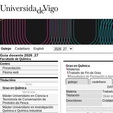
Galego
Castellano
English
Guia docente 2026_27
Facultade de Química
Centro
Grao en Química
Presentación
Materias
Páxina web
Traballo de Fin de Grao
Resultados de Formación e Ap
Titulacións
galego
castellano
Grao
DAT
Grao en Química
Materia
Traball
Mestrado
Titulación
Máster Universitario en Ciencia e
Grao e
Tecnoloxía de Conservación de
Descritores
Cr.totai
Produtos da Pesca
Máster Universitario en Investigación
Resultados de Formación e Apre
Química e Química Industrial