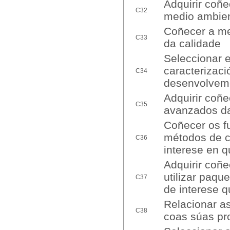
Adquirir coñe
C32
medio ambien
Coñecer a me
C33
da calidade
Seleccionar e
caracterizaci
C34
desenvolveme
Adquirir coñ
C35
avanzados da
Coñecer os f
métodos de c
C36
interese en 
Adquirir coñ
utilizar paqu
C37
de interese 
Relacionar a
C38
coas súas pr