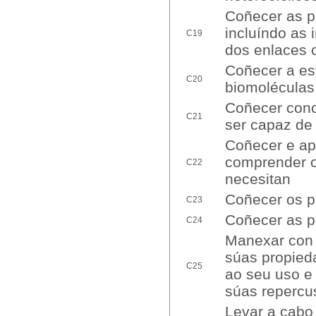
Coñecer as pr
incluíndo as 
C19
dos enlaces 
Coñecer a est
C20
biomoléculas
Coñecer conc
C21
ser capaz de 
Coñecer e ap
comprender o
C22
necesitan
Coñecer os p
C23
Coñecer as p
C24
Manexar con 
súas propieda
C25
ao seu uso e
súas repercu
Levar a cabo