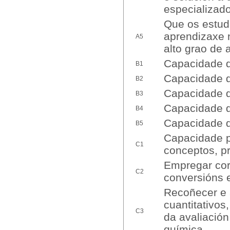
especializad
Que os estud
aprendizaxe 
A5
alto grao de
Capacidade 
B1
Capacidade d
B2
Capacidade d
B3
Capacidade d
B4
Capacidade d
B5
Capacidade p
C1
conceptos, pr
Empregar cor
C2
conversións 
Recoñecer e a
cuantitativos
C3
da avaliación
química