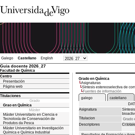
Galego
Castellano
English
Guia docente 2026_27
Facultad de Química
Centro
Grado en Química
Presentación
Asignaturas
Página web
Síntesis estereoselectiva de co
Fuentes de información
Titulaciones
galego
castellano
Grado
DAT
Grao en Química
Asignatura
Síntesi
Máster
bioacti
Máster Universitario en Ciencia e
Titulacion
Tecnoloxía de Conservación de
Grado 
Produtos da Pesca
Descriptores
Cr.total
Máster Universitario en Investigación
Química e Química Industrial
Resultados de Formación y Apre