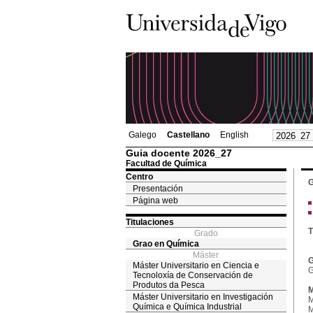
Galego
Castellano
English
Guia docente 2026_27
Facultad de Química
Centro
G
Presentación
Página web
Titulaciones
T
Grado
Grao en Química
Máster
G
Máster Universitario en Ciencia e
G
Tecnoloxía de Conservación de
Produtos da Pesca
M
Máster Universitario en Investigación
M
Química e Química Industrial
M