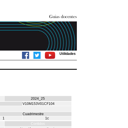
Utilidades
2024_25
V10M153V01CF104
Cuadrimestre
1
1c
Contidos