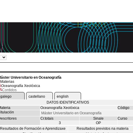
áster Universitario en Oceanografía
Materias
Oceanografía Xeolóxica
Contidos
galego
castellano
english
DATOS IDENTIFICATIVOS
ateria
Oceanografía Xeolóxica
Código
itulación
Máster Universitario en Oceanografía
escritores
Cr.totais
Sinale
Curso
3
OP
Resultados de Formación e Aprendizaxe
Resultados previstos na materia