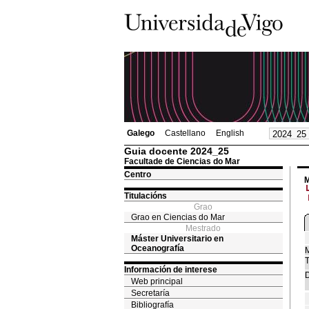
Galego
Castellano
English
Guia docente 2024_25
Facultade de Ciencias do Mar
Centro
M
Titulacións
Grao
Grao en Ciencias do Mar
Mestrado
Máster Universitario en
Oceanografía
M
T
Información de interese
D
Web principal
Secretaría
Bibliografía