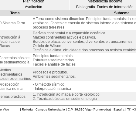
Planificación
Metodoloxía docente
Avaliación
Bibliografía. Fontes de información
Tema
Subtema
A Terra como sistema dinámico. Principios fundamentais da xe
O Sistema Terra
xeolóxico. Fontes de enerxía do sistema interno e do sistema
procesos terrestres.
Derívaa continental e a expansión oceánica.
Introdución á
Marxes continentais activos e pasivos.
Tectónica de
Bordos de placa: converxentes, diverxentes e transcurrentes.
Placas.
O ciclo de Wilson.
Tectónica e clima: ciclicidade dos procesos no rexistro xeolóxi
Principios fundamentais.
Conceptos básicos
Estruturas sedimentarias.
de sedimentología
Facies e análise de facies
Medios
Procesos e produtos.
sedimentarios
Ambientes sedimentarios.
costeiros e mariños
Prospección
- O método sísmico
sísmica no mar
- Interpretación sísmica
1. Introdución ao mapa e corte xeolóxico
Temas prácticos
2. Técnicas básicas en sedimentología
de Vigo
| Reitoría | Campus Universitario | C.P. 36.310 Vigo (Pontevedra) | España | Tlf: +