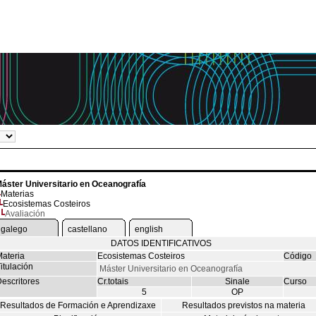
áster Universitario en Oceanografía
Materias
Ecosistemas Costeiros
Avaliación
galego
castellano
english
DATOS IDENTIFICATIVOS
ateria
Ecosistemas Costeiros
Código
itulación
Máster Universitario en Oceanografía
escritores
Cr.totais
Sinale
Curso
5
OP
Resultados de Formación e Aprendizaxe
Resultados previstos na materia