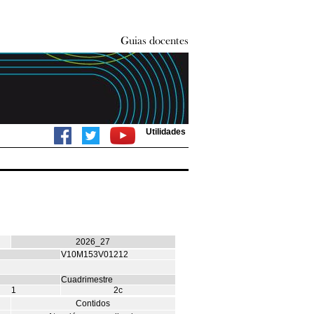
Utilidades
2026_27
V10M153V01212
Cuadrimestre
1
2c
Contidos