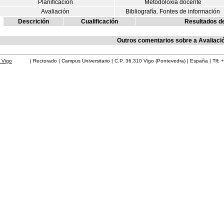
Planificación
Metodoloxía docente
Avaliación
Bibliografía. Fontes de información
Descrición
Cualificación
Resultados d
Outros comentarios sobre a Avaliaci
 Vigo
| Rectorado | Campus Universitario | C.P. 36.310 Vigo (Pontevedra) | España | Tlf: 