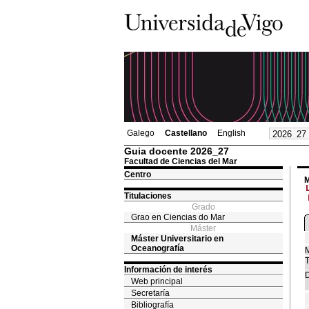
Galego
Castellano
English
Guia docente 2026_27
Facultad de Ciencias del Mar
Centro
M
Titulaciones
Grado
Grao en Ciencias do Mar
Máster
Máster Universitario en
Oceanografía
M
T
Información de interés
D
Web principal
Secretaría
Bibliografía