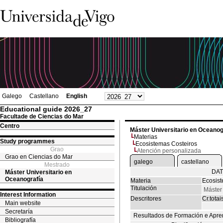
Galego
Castellano
English
Educational guide 2026_27
Facultade de Ciencias do Mar
Centro
Máster Universitario en Oceanog
Materias
Study programmes
Ecosistemas Costeiros
Grao
Atención personalizada
Grao en Ciencias do Mar
galego
castellano
Mestrado
DAT
Máster Universitario en
Oceanografía
Materia
Ecosist
Titulación
Máster
Interest Information
Descritores
Cr.totai
Main website
Secretaría
Resultados de Formación e Apre
Bibliografía