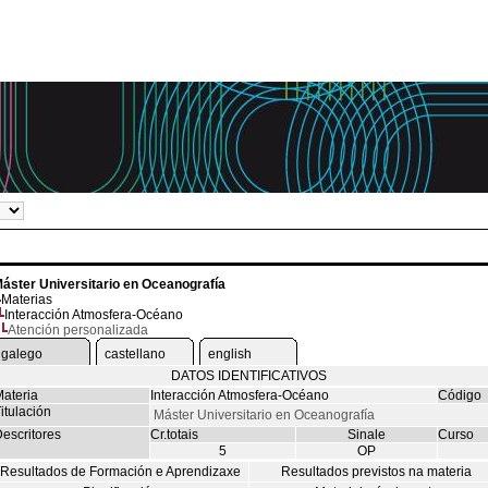
áster Universitario en Oceanografía
Materias
Interacción Atmosfera-Océano
Atención personalizada
galego
castellano
english
DATOS IDENTIFICATIVOS
ateria
Interacción Atmosfera-Océano
Código
itulación
Máster Universitario en Oceanografía
escritores
Cr.totais
Sinale
Curso
5
OP
Resultados de Formación e Aprendizaxe
Resultados previstos na materia