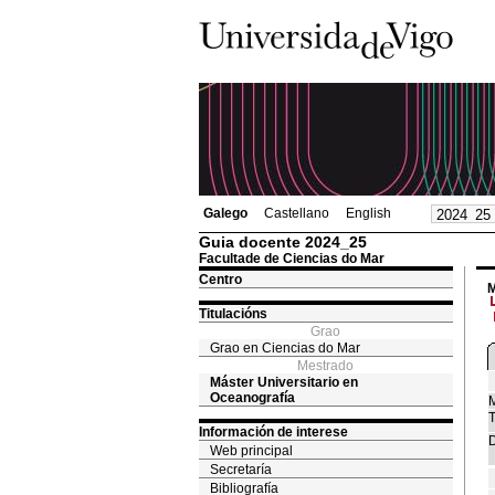
Galego
Castellano
English
Guia docente 2024_25
Facultade de Ciencias do Mar
Centro
M
Titulacións
Grao
Grao en Ciencias do Mar
Mestrado
Máster Universitario en
Oceanografía
M
T
Información de interese
D
Web principal
Secretaría
Bibliografía