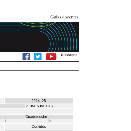
Utilidades
2024_25
V10M153V01207
Cuadrimestre
1
2c
Contidos