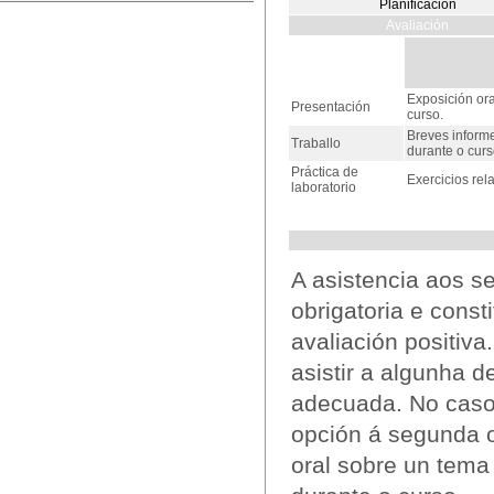
Planificación
Avaliación
Exposición or
Presentación
curso.
Breves inform
Traballo
durante o curs
Práctica de
Exercicios rel
laboratorio
A asistencia aos se
obrigatoria e const
avaliación positiv
asistir a algunha d
adecuada. No caso 
opción á segunda o
oral sobre un tema