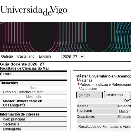
Galego
Castellano
English
Guia docente 2026_27
Facultade de Ciencias do Mar
Centro
Máster Universitario en Oceanog
Materias
Titulacións
Paleoclimatoloxía e Paleoceano
Grao
Avaliación
Grao en Ciencias do Mar
galego
castellano
Mestrado
DAT
Máster Universitario en
Oceanografía
Materia
Paleocl
Titulación
Máster 
Información de interese
Descritores
Cr.totais
Web principal
Secretaría
Resultados de Formación e Apre
Bibliografía