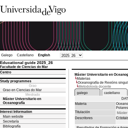
Galego
Castellano
English
Educational guide 2025_26
Facultade de Ciencias do Mar
Centro
Máster Universitario en Oceanog
Materias
Study programmes
Oceanografía de Rexións singula
Grao
Metodoloxía docente
Grao en Ciencias do Mar
galego
castellano
Mestrado
DAT
Máster Universitario en
Oceanografía
Materia
Oceanog
Polares
Interest Information
Titulación
Máster
Main website
Descritores
Cr.totai
Secretaría
Bibliografía
Resultados de Formación e Apre