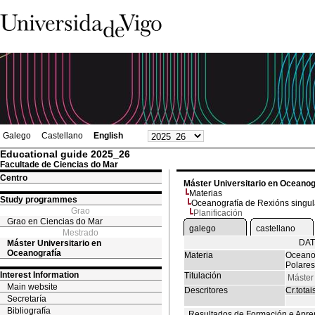
Galego
Castellano
English
Educational guide 2025_26
Facultade de Ciencias do Mar
Centro
Máster Universitario en Oceanog
Materias
Study programmes
Oceanografía de Rexións singula
Grao
Planificación
Grao en Ciencias do Mar
galego
castellano
Mestrado
DAT
Máster Universitario en
Oceanografía
Materia
Oceanog
Polares
Interest Information
Titulación
Máster
Main website
Descritores
Cr.totai
Secretaría
Bibliografía
Resultados de Formación e Apre