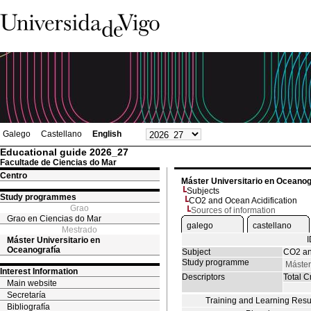
Galego
Castellano
English
Educational guide 2026_27
Facultade de Ciencias do Mar
Centro
Máster Universitario en Oceanog
Subjects
Study programmes
CO2 and Ocean Acidification
Grao
Sources of information
Grao en Ciencias do Mar
galego
castellano
Mestrado
Máster Universitario en
Oceanografía
Subject
CO2 an
Study programme
Máster
Interest Information
Descriptors
Total Cr
Main website
Secretaría
Training and Learning Resu
Bibliografía