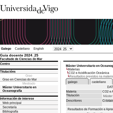
Galego
Castellano
English
Guia docente 2024_25
Facultade de Ciencias do Mar
Centro
Máster Universitario en Oceanog
Materias
Titulacións
CO2 e Acidificación Oceánica
Grao
Resultados previstos na materi
Grao en Ciencias do Mar
galego
castellano
Mestrado
DAT
Máster Universitario en
Oceanografía
Materia
CO2 e A
Titulación
Máster
Información de interese
Descritores
Cr.totai
Web principal
Secretaría
Resultados de Formación e Apre
Bibliografía