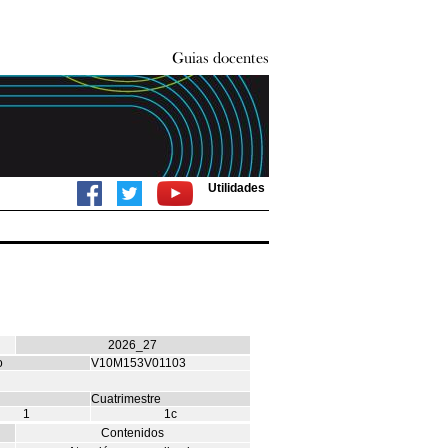
Utilidades
2026_27
o
V10M153V01103
Cuatrimestre
1
1c
Contenidos