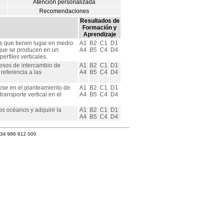
Atención personalizada
Recomendaciones
Resultados de
Formación y
Aprendizaje
os que tienen lugar en medio
A1
B2
C1
D1
 que se producen en un
A4
B5
C4
D4
rfiles verticales.
cesos de intercambio de
A1
B2
C1
D1
referencia a las
A4
B5
C4
D4
ose en el planteamiento de
A1
B2
C1
D1
ansporte vertical en el
A4
B5
C4
D4
os océanos y adquirir la
A1
B2
C1
D1
A4
B5
C4
D4
+34 986 812 000