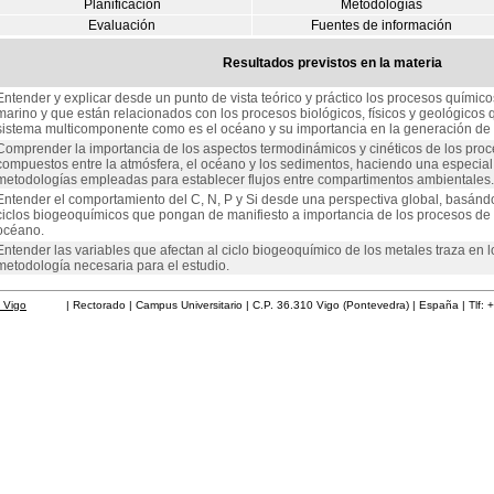
Planificación
Metodologías
Evaluación
Fuentes de información
Resultados previstos en la materia
Entender y explicar desde un punto de vista teórico y práctico los procesos químic
marino y que están relacionados con los procesos biológicos, físicos y geológicos
sistema multicomponente como es el océano y su importancia en la generación de pe
Comprender la importancia de los aspectos termodinámicos y cinéticos de los pro
compuestos entre la atmósfera, el océano y los sedimentos, haciendo una especial 
metodologías empleadas para establecer flujos entre compartimentos ambientales.
Entender el comportamiento del C, N, P y Si desde una perspectiva global, basánd
ciclos biogeoquímicos que pongan de manifiesto a importancia de los procesos de tr
océano.
Entender las variables que afectan al ciclo biogeoquímico de los metales traza en l
metodología necesaria para el estudio.
 Vigo
| Rectorado | Campus Universitario | C.P. 36.310 Vigo (Pontevedra) | España | Tlf: 