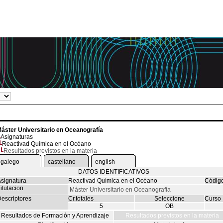
áster Universitario en Oceanografía
Asignaturas
Reactivad Química en el Océano
Resultados previstos en la materia
galego
castellano
english
DATOS IDENTIFICATIVOS
signatura
Reactivad Química en el Océano
Códig
itulacion
Máster Universitario en Oceanografía
escriptores
Cr.totales
Seleccione
Curso
5
OB
Resultados de Formación y Aprendizaje
Resultados previstos en la materia