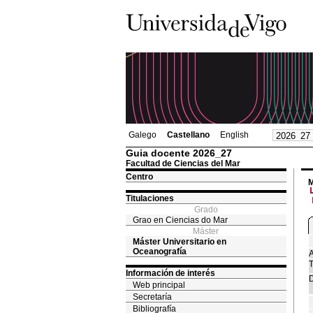
Galego
Castellano
English
Guia docente 2026_27
Facultad de Ciencias del Mar
Centro
M
Titulaciones
Grado
Grao en Ciencias do Mar
Máster
Máster Universitario en
Oceanografía
A
T
Información de interés
D
Web principal
Secretaría
Bibliografía