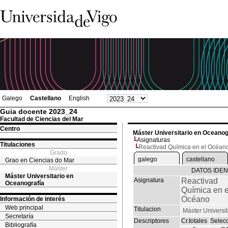
Galego
Castellano
English
Guia docente 2023_24
Facultad de Ciencias del Mar
Centro
Máster Universitario en Oceanog
Asignaturas
Titulaciones
Reactivad Química en el Océan
Grado
galego
castellano
Grao en Ciencias do Mar
Máster
DATOS IDEN
Máster Universitario en
Asignatura
Reactivad
Oceanografía
Química en e
Océano
Información de interés
Web principal
Titulacion
Máster Universi
Secretaría
Descriptores
Cr.totales
Selec
Bibliografía