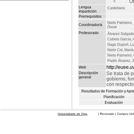
5
O
Lengua
Castellano
Impartición
Prerrequisitos
Nieto Palmeiro,
Coordinador/a
Óscar
Profesorado
Álvarez Salgado
Cobelo García, 
Gago Duport, Lu
Nieto Cid, María
Nieto Palmeiro,
Padín Álvarez, 
http://euee.u
Web
Descripción
Se trata de 
general
gobierno, fu
con respecto 
Resultados de Formación y Apr
Planificación
Evaluación
Universidade de Vigo
| Rectorado | Campus Universit