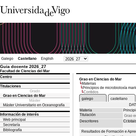
Galego
Castellano
English
Guia docente 2026_27
Facultad de Ciencias del Mar
Centro
Grao en Ciencias do Mar
Materias
Titulaciones
Principios de microbioloxía mar
Grado
Contidos
Grao en Ciencias do Mar
galego
castellano
Máster
DAT
Máster Universitario en Oceanografía
Materia
Princip
Información de interés
Titulación
Grao e
Web principal
Descritores
Cr.totai
Secretaría
Bibliografía
Resultados de Formación e Apre