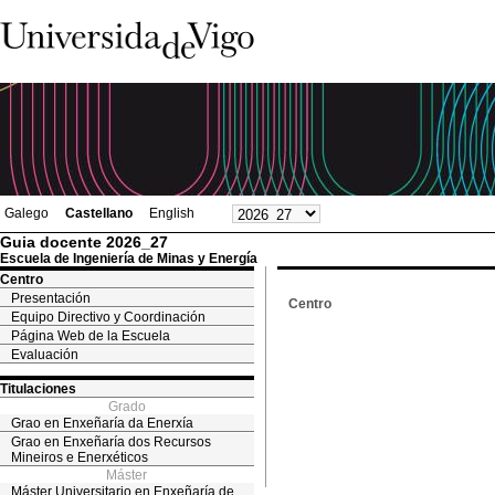
Galego
Castellano
English
Guia docente 2026_27
Escuela de Ingeniería de Minas y Energía
Centro
Presentación
Centro
Equipo Directivo y Coordinación
Página Web de la Escuela
Evaluación
Titulaciones
Grado
Grao en Enxeñaría da Enerxía
Grao en Enxeñaría dos Recursos
Mineiros e Enerxéticos
Máster
Máster Universitario en Enxeñaría de