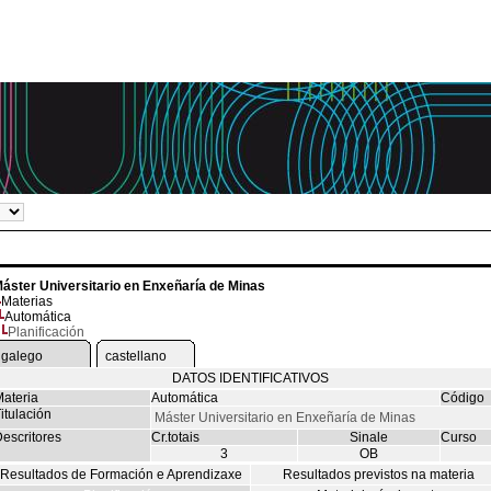
áster Universitario en Enxeñaría de Minas
Materias
Automática
Planificación
galego
castellano
DATOS IDENTIFICATIVOS
ateria
Automática
Código
itulación
Máster Universitario en Enxeñaría de Minas
escritores
Cr.totais
Sinale
Curso
3
OB
Resultados de Formación e Aprendizaxe
Resultados previstos na materia