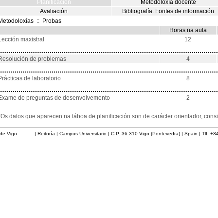
Planificación
Metodoloxía docente
Avaliación
Bibliografía. Fontes de información
Metodoloxías
::
Probas
Horas na aula
Lección maxistral
12
Resolución de problemas
4
Prácticas de laboratorio
8
Exame de preguntas de desenvolvemento
2
*Os datos que aparecen na táboa de planificación son de carácter orientador, co
de Vigo
| Reitoría | Campus Universitario | C.P. 36.310 Vigo (Pontevedra) | Spain | Tlf: +3