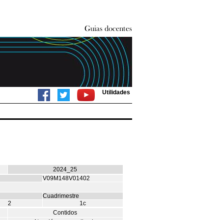
Utilidades
2024_25
V09M148V01402
Cuadrimestre
2
1c
Contidos