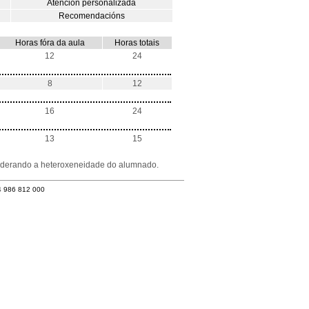
Atención personalizada
Recomendacións
Horas fóra da aula
Horas totais
12
24
8
12
16
24
13
15
nsiderando a heteroxeneidade do alumnado.
4 986 812 000