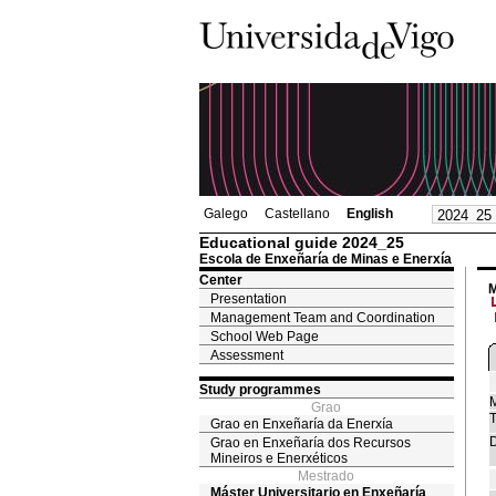
Galego
Castellano
English
Educational guide 2024_25
Escola de Enxeñaría de Minas e Enerxía
Center
M
Presentation
Management Team and Coordination
School Web Page
Assessment
Study programmes
M
Grao
T
Grao en Enxeñaría da Enerxía
D
Grao en Enxeñaría dos Recursos
Mineiros e Enerxéticos
Mestrado
Máster Universitario en Enxeñaría