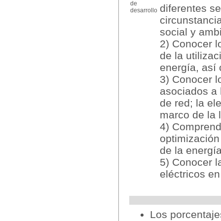
de
diferentes se
desarrollo
circunstanci
social y ambi
2) Conocer l
de la utiliza
energía, así
3) Conocer l
asociados a 
de red; la el
marco de la l
4) Comprende
optimización
de la energía
5) Conocer l
eléctricos e
Los porcentaje