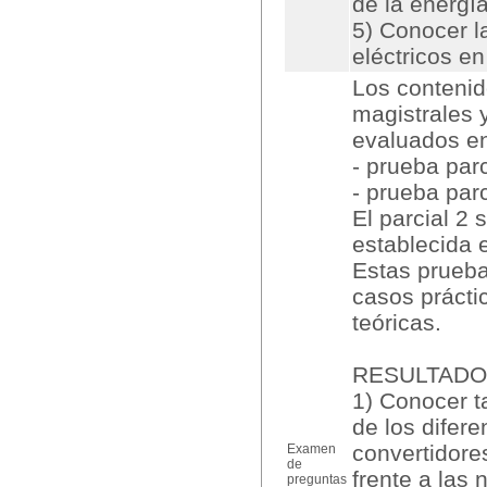
de la energía
5) Conocer l
eléctricos e
Los contenid
magistrales 
evaluados e
- prueba par
- prueba parc
El parcial 2 
establecida 
Estas prueba
casos prácti
teóricas.
RESULTADO
1) Conocer t
de los difer
convertidore
Examen
de
frente a las
preguntas