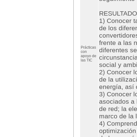
RESULTADO
1) Conocer t
de los difer
convertidore
frente a las
Prácticas
diferentes se
con
apoyo de
circunstanci
las TIC
social y ambi
2) Conocer l
de la utiliza
energía, así
3) Conocer l
asociados a 
de red; la el
marco de la l
4) Comprende
optimización