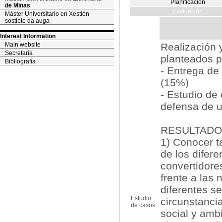
Planificación
de Minas
Evaluación
Máster Universitario en Xestión
sostible da auga
Interest Information
Main website
Realización 
Secretaría
planteados po
Bibliografía
- Entrega de
(15%)
- Estudio de 
defensa de u
RESULTADO
1) Conocer t
de los difer
convertidore
frente a las
diferentes se
Estudio
circunstanci
de casos
social y ambi