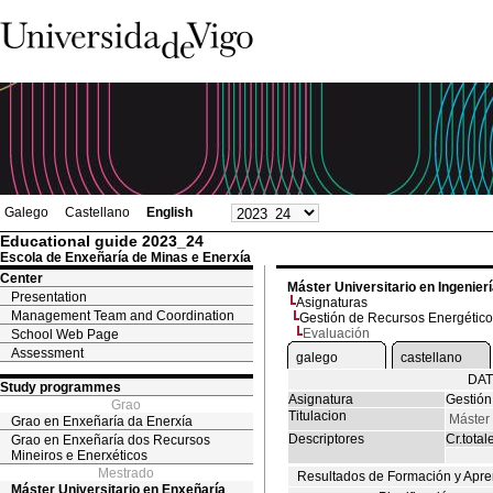
Galego
Castellano
English
Educational guide 2023_24
Escola de Enxeñaría de Minas e Enerxía
Center
Máster Universitario en Ingenier
Presentation
Asignaturas
Management Team and Coordination
Gestión de Recursos Energétic
Evaluación
School Web Page
Assessment
galego
castellano
DAT
Study programmes
Asignatura
Gestión
Grao
Titulacion
Máster 
Grao en Enxeñaría da Enerxía
Descriptores
Cr.total
Grao en Enxeñaría dos Recursos
Mineiros e Enerxéticos
Mestrado
Resultados de Formación y Apre
Máster Universitario en Enxeñaría