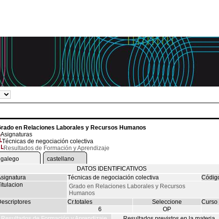
rado en Relaciones Laborales y Recursos Humanos
Asignaturas
Técnicas de negociación colectiva
Resultados de Formación y Aprendizaje
galego
castellano
DATOS IDENTIFICATIVOS
signatura
Técnicas de negociación colectiva
Códig
itulacion
Grado en Relaciones Laborales y Recursos
Humanos
escriptores
Cr.totales
Seleccione
Curso
6
OP
Resultados de Formación y Aprendizaje
Resultados previstos en la materia