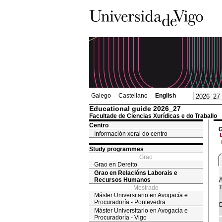
Galego
Castellano
English
Educational guide 2026_27
Facultade de Ciencias Xurídicas e do Traballo
Centro
G
Información xeral do centro
Study programmes
Grao
Grao en Dereito
Grao en Relacións Laborais e
Recursos Humanos
A
T
Mestrado
Máster Universitario en Avogacía e
Procuradoría - Pontevedra
D
Máster Universitario en Avogacía e
Procuradoría - Vigo