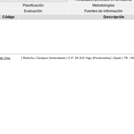
Planificación
Metodologías
Evaluación
Fuentes de información
Código
Descripción
de Vigo
| Reitoría | Campus Universitario | C.P. 36.310 Vigo (Pontevedra) | Spain | Tlf: +3