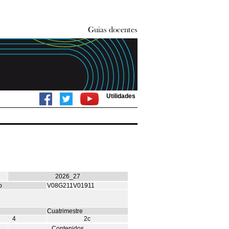
Utilidades
2026_27
o
V08G211V01911
Cuatrimestre
4
2c
Contenidos