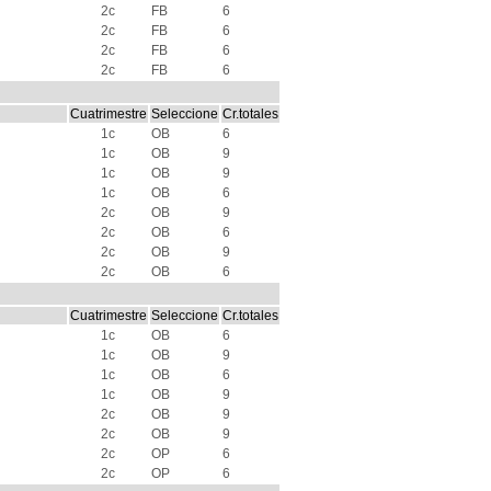
2c
FB
6
2c
FB
6
2c
FB
6
2c
FB
6
Cuatrimestre
Seleccione
Cr.totales
1c
OB
6
1c
OB
9
1c
OB
9
1c
OB
6
2c
OB
9
2c
OB
6
2c
OB
9
2c
OB
6
Cuatrimestre
Seleccione
Cr.totales
1c
OB
6
1c
OB
9
1c
OB
6
1c
OB
9
2c
OB
9
2c
OB
9
2c
OP
6
2c
OP
6