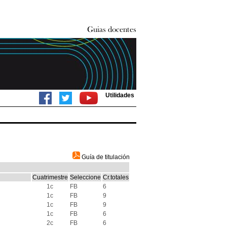
Utilidades
Guía de titulación
Cuatrimestre
Seleccione
Cr.totales
1c
FB
6
1c
FB
9
1c
FB
9
1c
FB
6
2c
FB
6