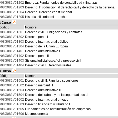
V08G081V01202
Empresa: Fundamentos de contabilidad y finanzas
V08G081V01203
Derecho: Introducción al derecho civil y derecho de la persona
V08G081V01204
Derecho: Derecho constitucional II
V08G081V01205
Historia: Historia del derecho
2 Curso
Código
Nombre
V08G081V01301
Derecho civil I. Obligaciones y contratos
V08G081V01302
Derecho penal I
V08G081V01303
Derecho internacional público
V08G081V01304
Derecho de la Unión Europea
V08G081V01401
Derecho administrativo I
V08G081V01402
Derecho penal II
V08G081V01403
Sistema judicial español y proceso civil
V08G081V01404
Derecho civil II. Derechos reales
3 Curso
Código
Nombre
V08G081V01501
Derecho civil III. Familia y sucesiones
V08G081V01502
Derecho mercantil I
V08G081V01503
Derecho administrativo II
V08G081V01504
Derecho del trabajo y de la seguridad social
V08G081V01602
Derecho internacional privado
V08G081V01603
Derecho financiero y tributario I
V08G081V01605
Fundamentos de administración de empresas
V08G081V01606
Macroeconomía