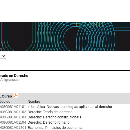
rado en Derecho
Asignaturas
1 Curso
Código
Nombre
V08G081V01101
Informática: Nuevas tecnologías aplicadas al derecho
V08G081V01102
Derecho: Teoría del derecho
V08G081V01103
Derecho: Derecho constitucional I
V08G081V01104
Derecho: Derecho romano
V08G081V01201
Economía: Principios de economía