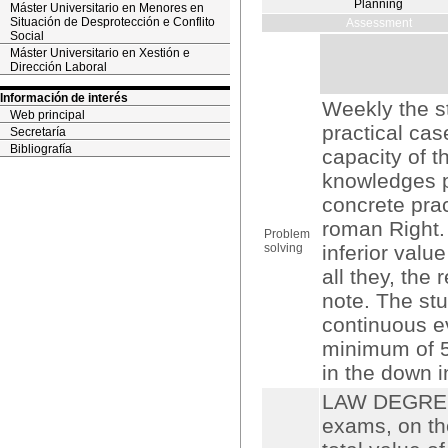
Planning
Máster Universitario en Menores en
Situación de Desprotección e Conflito
Assessment
Social
Máster Universitario en Xestión e
Dirección Laboral
Información de interés
Weekly the st
Web principal
practical case
Secretaría
Bibliografía
capacity of t
knowledges p
concrete prac
roman Right.
Problem
solving
inferior valu
all they, the
note. The stu
continuous ev
minimum of 5
in the down i
LAW DEGREE: 
exams, on th