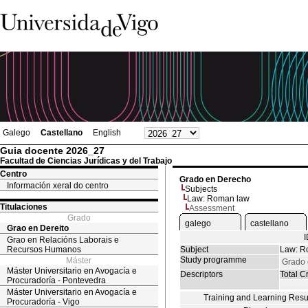
Galego
Castellano
English
Guia docente 2026_27
Facultad de Ciencias Jurídicas y del Trabajo
Centro
Grado en Derecho
Información xeral do centro
Subjects
Law: Roman law
Titulaciones
Assessment
Grado
galego
castellano
Grao en Dereito
Grao en Relacións Laborais e
Recursos Humanos
Subject
Law: R
Study programme
Máster
Grado 
Máster Universitario en Avogacía e
Descriptors
Total Cr
Procuradoría - Pontevedra
Máster Universitario en Avogacía e
Training and Learning Resu
Procuradoría - Vigo