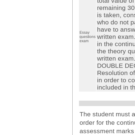
total value o
remaining 30
is taken, con
who do not pa
have to answe
Essay
written exam
questions
exam
in the contin
the theory qu
written exam
DOUBLE DEG
Resolution of
in order to co
included in 
The student must a
order for the cont
assessment marks wi