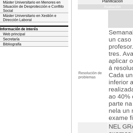
Planificación
Máster Universitario en Menores en
Situación de Desprotección e Conflito
Avaliación
Social
Máster Universitario en Xestión e
Dirección Laboral
Información de interés
Semanal
Web principal
un caso 
Secretaría
Bibliografía
profesor
tres. Av
aplicar 
á resolu
Resolución de
Cada unh
problemas
inferior
realizad
ao 40% 
parte na
nela un 
exame fi
NEL GRA