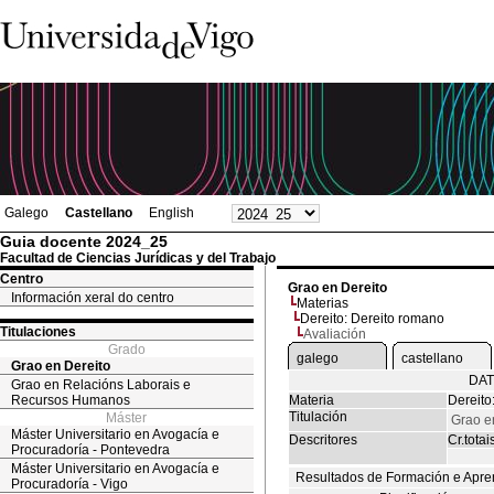
Galego
Castellano
English
Guia docente 2024_25
Facultad de Ciencias Jurídicas y del Trabajo
Centro
Grao en Dereito
Información xeral do centro
Materias
Dereito: Dereito romano
Titulaciones
Avaliación
Grado
galego
castellano
Grao en Dereito
DAT
Grao en Relacións Laborais e
Recursos Humanos
Materia
Dereito
Titulación
Máster
Grao e
Máster Universitario en Avogacía e
Descritores
Cr.totai
Procuradoría - Pontevedra
Máster Universitario en Avogacía e
Resultados de Formación e Apre
Procuradoría - Vigo