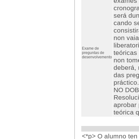
exames o
cronogra
será du
cando se
consisti
non vai
liberato
Exame de
teóricas
preguntas de
desenvolvemento
non tome
deberá,
das preg
práctico.
NO DOB
Resoluci
aprobar 
teórica
<*p> O alumno ten