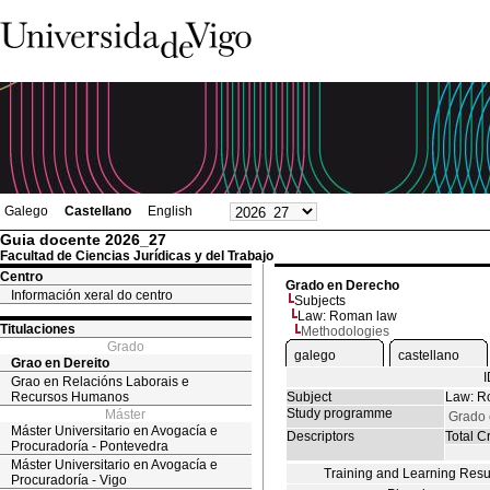
Galego
Castellano
English
Guia docente 2026_27
Facultad de Ciencias Jurídicas y del Trabajo
Centro
Grado en Derecho
Información xeral do centro
Subjects
Law: Roman law
Titulaciones
Methodologies
Grado
galego
castellano
Grao en Dereito
Grao en Relacións Laborais e
Recursos Humanos
Subject
Law: R
Study programme
Máster
Grado 
Máster Universitario en Avogacía e
Descriptors
Total Cr
Procuradoría - Pontevedra
Máster Universitario en Avogacía e
Training and Learning Resu
Procuradoría - Vigo