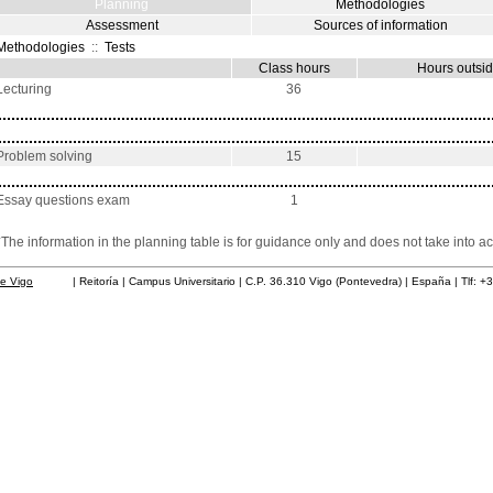
Planning
Methodologies
Assessment
Sources of information
Methodologies
::
Tests
Class hours
Hours outsid
Lecturing
36
Problem solving
15
Essay questions exam
1
*The information in the planning table is for guidance only and does not take into ac
de Vigo
| Reitoría | Campus Universitario | C.P. 36.310 Vigo (Pontevedra) | España | Tlf: +