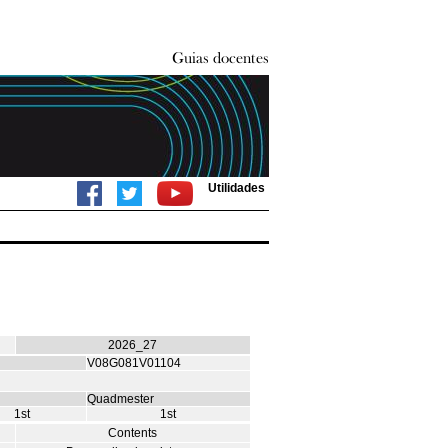
Utilidades
2026_27
V08G081V01104
Quadmester
1st
1st
Contents