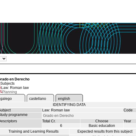
rado en Derecho
Subjects
Law: Roman law
Planning
galego
castellano
english
IDENTIFYING DATA
ubject
Law: Roman law
Code
tudy programme
Grado en Derecho
escriptors
Total Cr.
Choose
Year
6
Basic education
Training and Learning Results
Expected results from this subject