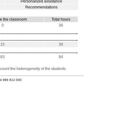
Personalized assistance
Recommendations
e the classroom
Total hours
0
36
15
30
83
84
count the heterogeneity of the students.
34 986 812 000