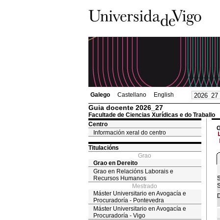
Galego
Castellano
English
Guia docente 2026_27
Facultade de Ciencias Xurídicas e do Traballo
Centro
G
Información xeral do centro
Titulacións
Grao
Grao en Dereito
Grao en Relacións Laborais e
Recursos Humanos
S
S
Mestrado
Máster Universitario en Avogacía e
D
Procuradoría - Pontevedra
Máster Universitario en Avogacía e
Procuradoría - Vigo