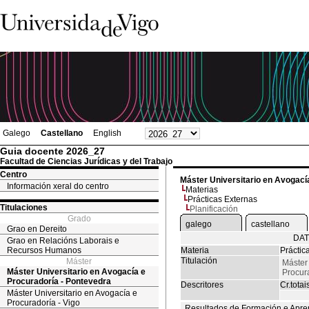
Galego
Castellano
English
Guia docente 2026_27
Facultad de Ciencias Jurídicas y del Trabajo
Centro
Máster Universitario en Avogací
Información xeral do centro
Materias
Prácticas Externas
Titulaciones
Planificación
Grado
galego
castellano
Grao en Dereito
DAT
Grao en Relacións Laborais e
Recursos Humanos
Materia
Práctic
Titulación
Máster
Máster 
Máster Universitario en Avogacía e
Procur
Procuradoría - Pontevedra
Descritores
Cr.totai
Máster Universitario en Avogacía e
Procuradoría - Vigo
Resultados de Formación e Apre