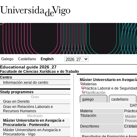
Galego
Castellano
English
Educational guide 2026_27
Facultade de Ciencias Xurídicas e do Traballo
Centro
Máster Universitario en Avogací
Información xeral do centro
Materias
Práctica Laboral e de Seguridad
Study programmes
Planificación
Grao
galego
castellano
Grao en Dereito
DAT
Grao en Relacións Laborais e
Recursos Humanos
Materia
Práctic
Titulación
Mestrado
Máster 
Máster Universitario en Avogacía e
Procur
Procuradoría - Pontevedra
Descritores
Cr.totai
Máster Universitario en Avogacía e
Procuradoría - Vigo
Resultados de Formación e Apre