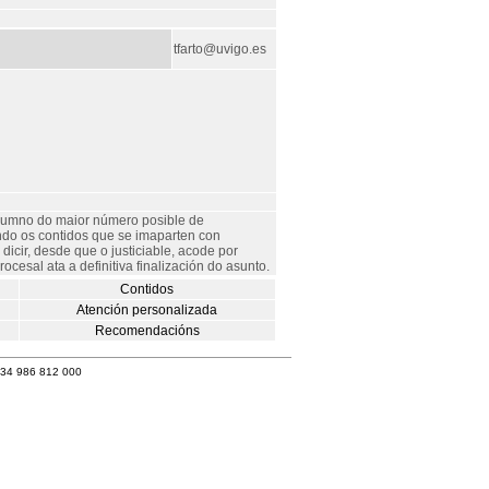
tfarto@uvigo.es
 alumno do maior número posible de
lando os contidos que se imaparten con
icir, desde que o justiciable, acode por
ocesal ata a definitiva finalización do asunto.
Contidos
Atención personalizada
Recomendacións
+34 986 812 000