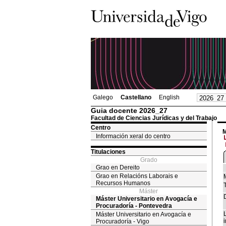
Galego
Castellano
English
Guia docente 2026_27
Facultad de Ciencias Jurídicas y del Trabajo
Centro
M
Información xeral do centro
Titulaciones
Grado
Grao en Dereito
Grao en Relacións Laborais e
Recursos Humanos
T
Máster
Máster Universitario en Avogacía e
Procuradoría - Pontevedra
Máster Universitario en Avogacía e
i
Procuradoría - Vigo