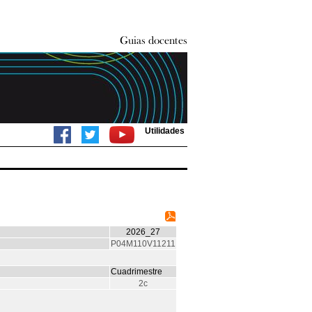
Utilidades
2026_27
P04M110V11211
Cuadrimestre
2c