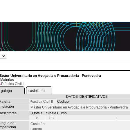
áster Universitario en Avogacía e Procuradoría - Pontevedra
Materias
Práctica Civil II
galego
castellano
DATOS IDENTIFICATIVOS
Materia
Práctica Civil II
Código
itulación
Máster Universitario en Avogacía e Procuradoría - Pontevedra
Descritores
Cr.totais
Sinale
Curso
8
OB
1
Lingua de
Castelán
mpartición
Galego