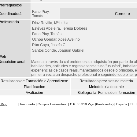
rerrequisitos
Farto Piay,
Coordinador/a
Correo-e
Tomás
Profesorado
Díaz Revilla, Mª Luísa
Estévez Abeleira, Teresa Dolores
Farto Piay, Tomás
Ochoa Gondar, Xosé Avelino
Rúa Gayo, Josefa C.
Santos Conde, Joaquín Gabriel
Web
escrición xeral
Materia a través da cal preténdese a adquisición por parte do
habilidades, aptitudes e regras esenciais no "ususfori", trabal
experiencias de casos reais, manexándoos desde o principio, é d
primeira vez a un despacho profesional e seguindo todo o iter pr
Resultados de Formación e Aprendizaxe
Resultados previstos na materia
Planificación
Metodoloxía docente
Avaliación
Bibliografía. Fontes de información
 Vigo
| Rectorado | Campus Universitario | C.P. 36.310 Vigo (Pontevedra) | España | Tlf: 