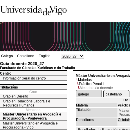
Galego
Castellano
English
Guia docente 2026_27
Facultade de Ciencias Xurídicas e do Traballo
Centro
Máster Universitario en Avogací
Información xeral do centro
Materias
Práctica Penal I
Titulacións
Metodoloxía docente
Grao
galego
castellano
Grao en Dereito
DAT
Grao en Relacións Laborais e
Recursos Humanos
Materia
Práctic
Titulación
Mestrado
Máster 
Máster Universitario en Avogacía e
Procur
Procuradoría - Pontevedra
Descritores
Cr.totai
Máster Universitario en Avogacía e
Procuradoría - Vigo
Resultados de Formación e Apre