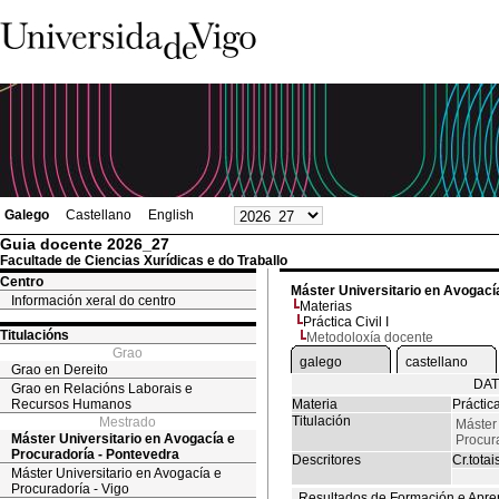
Galego
Castellano
English
Guia docente 2026_27
Facultade de Ciencias Xurídicas e do Traballo
Centro
Máster Universitario en Avogací
Información xeral do centro
Materias
Práctica Civil I
Titulacións
Metodoloxía docente
Grao
galego
castellano
Grao en Dereito
DAT
Grao en Relacións Laborais e
Recursos Humanos
Materia
Práctica
Titulación
Mestrado
Máster 
Máster Universitario en Avogacía e
Procur
Procuradoría - Pontevedra
Descritores
Cr.totai
Máster Universitario en Avogacía e
Procuradoría - Vigo
Resultados de Formación e Apre