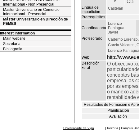
Máster Universitario en Comercio
6
OB
Internacional - Non Presencial
Lingua de
Castelán
Máster Universitario en Comercio
impartición
Internacional - Presencial
Prerrequisitos
Máster Universitario en Dirección de
PEMES
Lorenzo
Coordinador/a
Paniagua,
Javier
Interest Information
Main website
Profesorado
Caderno Lorenzo,
Secretaría
García Valcarce, C
Bibliografía
Lorenzo Paniagua,
http://www.eu
Web
Descrición
O obxectivo xe
xeral
particularida
conceptos bási
empresa, as c
por as empres
o manexo adec
rentabilidade e
Resultados de Formación e Apr
Planificación
Avaliación
Universidade de Vigo
| Reitoría | Campus Universit