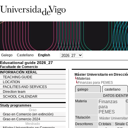
Galego
Castellano
English
Educational guide 2026_27
Facultade de Comercio
INFORMACIÓN XERAL
Máster Universitario en Direcc
TEACHING GUIDE
Materias
LOCATION
Finanzas para PEMES
FACILITIES AND SERVICES
galego
castellano
Direction team
DATOS IDENTI
SCHOOL CALENDAR
Materia
Finanzas
C
Study programmes
para
Grao
PEMES
Grao en Comercio (en extinción)
Titulación
Máster Universita
Grao en Comercio 2024
Mestrado
Descritores
Cr.totais
Sinale
C