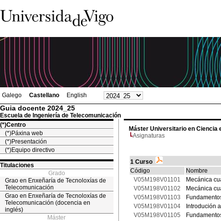
Galego
Castellano
English
Guia docente 2024_25
Escuela de Ingeniería de Telecomunicación
(*)Centro
Máster Universitario en Ciencia 
(*)Páxina web
Asignaturas
(*)Presentación
(*)Equipo directivo
1 Curso
Titulaciones
Código
Nombre
Grado
V05M198V01101
Mecánica cuá
Grao en Enxeñaría de Tecnoloxías de
Telecomunicación
V05M198V01102
Mecánica cuá
Grao en Enxeñaría de Tecnoloxías de
V05M198V01103
Fundamentos
Telecomunicación (docencia en
V05M198V01104
Introdución 
inglés)
V05M198V01105
Fundamentos
Máster