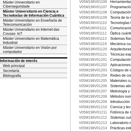
V05M198V01106
Herramientas
Máster Universitario en
Ciberseguridade
V05M198V01107
Programación
Máster Universitario en Ciencia e
V05M198V01108
Computación
Tecnoloxías de Información Cuántica
V05M198V01109
Teoría de la
Máster Universitario en Enxeñaría de
V05M198V01110
Tecnologías 
Telecomunicación
V05M198V01111
Comunicacio
Máster Universitario en Internet das
V05M198V01112
Óptica cuánt
Cousas- IoT
Máster Universitario en Matemática
V05M198V01113
Sistemas físi
Industrial
V05M198V01119
Mecánica cu
Máster Universitario en Visión por
V05M198V01120
Arquitectura
computador
V05M198V01121
Técnicas exp
V05M198V01201
Computación 
Información de interés
V05M198V01202
Aplicaciones
Web principal
V05M198V01203
Códigos de c
Secretaría
V05M198V01204
Redes de co
Bibliografía
V05M198V01205
Materiales c
V05M198V01206
Sistemas abi
V05M198V01207
Metrología y
V05M198V01208
Métodos num
V05M198V01209
Introducción 
V05M198V01210
Ciencia y te
V05M198V01211
Fotónica de
V05M198V01212
Sistemas cuá
V05M198V01213
Laboratorio 
V05M198V01214
Prácticas ext