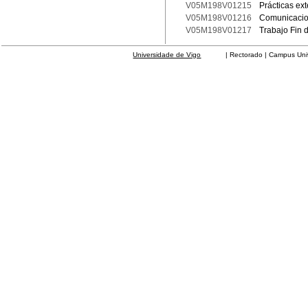
V05M198V01215
Prácticas ext
V05M198V01216
Comunicacion
V05M198V01217
Trabajo Fin 
Universidade de Vigo
| Rectorado | Campus Universit