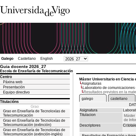
Galego
Castellano
English
Guia docente 2026_27
Escola de Enxeñaría de Telecomunicación
Centro
Máster Universitario en Ciencia 
Páxina web
Asignaturas
Presentación
Laboratorio de comunicaciones 
Resultados previstos en la mate
Equipo directivo
galego
castellano
Titulacións
DAT
Grao
Asignatura
Laborat
Grao en Enxeñaría de Tecnoloxías de
Titulacion
Telecomunicación
Máster 
de Inf
Grao en Enxeñaría de Tecnoloxías de
Telecomunicación (extinción)
Descriptores
Cr.total
Grao en Enxeñaría de Tecnoloxías de
Telecomunicación (extinción-inglés)
Resultados de Formación y Apre