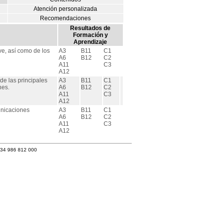
Atención personalizada
Recomendaciones
Resultados de
Formación y
Aprendizaje
ve, así como de los
A3
B11
C1
A6
B12
C2
A11
C3
A12
de las principales
A3
B11
C1
nes.
A6
B12
C2
A11
C3
A12
unicaciones
A3
B11
C1
A6
B12
C2
A11
C3
A12
+34 986 812 000