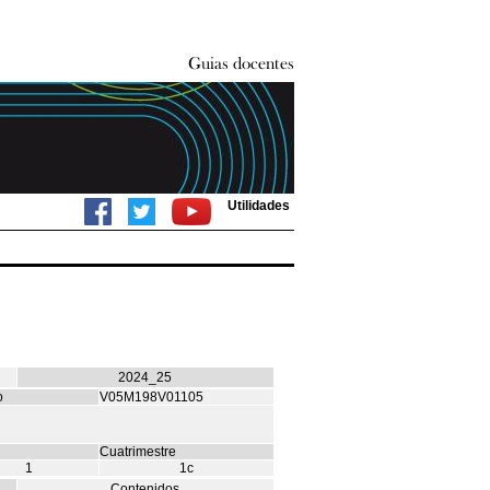
Utilidades
2024_25
o
V05M198V01105
Cuatrimestre
1
1c
Contenidos