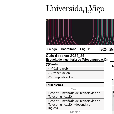
Galego
Castellano
English
Guia docente 2024_25
Escuela de Ingeniería de Telecomunicación
(*)Centro
M
(*)Páxina web
(*)Presentación
(*)Equipo directivo
Titulaciones
Grado
A
Grao en Enxeñaría de Tecnoloxías de
T
Telecomunicación
Grao en Enxeñaría de Tecnoloxías de
Telecomunicación (docencia en
D
inglés)
Máster