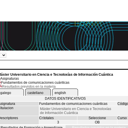
áster Universitario en Ciencia e Tecnoloxías de Información Cuántica
Asignaturas
Fundamentos de comunicaciones cuánticas
Resultados previstos en la materia
galego
castellano
english
DATOS IDENTIFICATIVOS
signatura
Fundamentos de comunicaciones cuánticas
Códig
itulacion
Máster Universitario en Ciencia e Tecnoloxías
de Información Cuántica
escriptores
Cr.totales
Seleccione
Curso
3
OB
Resultados de Formación y Aprendizaje
Resultados previstos en la materia