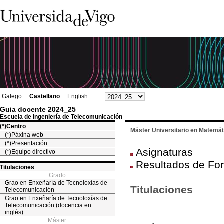
Galego
Castellano
English
Guia docente 2024_25
Escuela de Ingeniería de Telecomunicación
(*)Centro
Máster Universitario en Matemáti
(*)Páxina web
(*)Presentación
Asignaturas
(*)Equipo directivo
Resultados de For
Titulaciones
Grado
Grao en Enxeñaría de Tecnoloxías de
Titulaciones
Telecomunicación
Grao en Enxeñaría de Tecnoloxías de
Telecomunicación (docencia en
inglés)
Máster