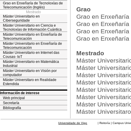
Grao en Enxeñaría de Tecnoloxías de
Telecomunicación (Inglés)
Grao
Mestrado
Grao en Enxeñaría
Máster Universitario en
Ciberseguridade
Grao en Enxeñaría 
Máster Universitario en Ciencia e
Tecnoloxías de Información Cuántica
Grao en Enxeñaría 
Máster Universitario en Enxeñaría de
Grao en Enxeñaría 
Telecomunicación
Máster Universitario en Enxeñaría de
Telecomunicación
Mestrado
Máster Universitario en Internet das
Cousas- IoT
Máster Universitar
Máster Universitario en Matemática
Industrial
Máster Universitari
Máster Universitario en Visión por
Máster Universitar
computador
Máster Universitaro en Realidade
Máster Universitar
Estendida
Máster Universitari
Información de interese
Máster Universitari
Web principal
Secretaría
Máster Universitar
Bibliografía
Máster Universitar
Universidade de Vigo
| Reitoría | Campus Universit