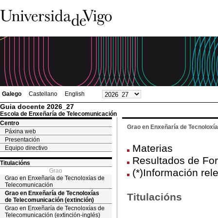
Galego
Castellano
English
Guia docente 2026_27
Escola de Enxeñaría de Telecomunicación
Centro
Grao en Enxeñaría de Tecnoloxía
Páxina web
Presentación
Materias
Equipo directivo
Resultados de Fo
Titulacións
(*)Información rel
Grao
Grao en Enxeñaría de Tecnoloxías de
Telecomunicación
Grao en Enxeñaría de Tecnoloxías
Titulacións
de Telecomunicación (extinción)
Grao en Enxeñaría de Tecnoloxías de
Telecomunicación (extinción-inglés)