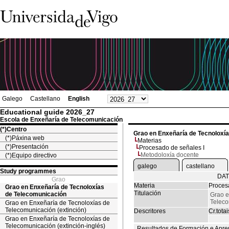
Galego
Castellano
English
Educational guide 2026_27
Escola de Enxeñaría de Telecomunicación
(*)Centro
Grao en Enxeñaría de Tecnoloxí
(*)Páxina web
Materias
(*)Presentación
Procesado de señales I
Metodoloxía docente
(*)Equipo directivo
galego
castellano
Study programmes
DAT
Grao
Materia
Proces
Grao en Enxeñaría de Tecnoloxías
Titulación
de Telecomunicación
Grao e
Telec
Grao en Enxeñaría de Tecnoloxías de
Telecomunicación (extinción)
Descritores
Cr.totai
Grao en Enxeñaría de Tecnoloxías de
Telecomunicación (extinción-inglés)
Resultados de Formación e Apre