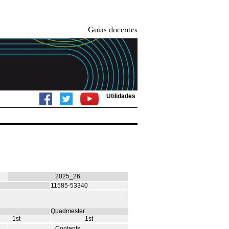
Utilidades
2025_26
11585-53340
Quadmester
1st
1st
Contents