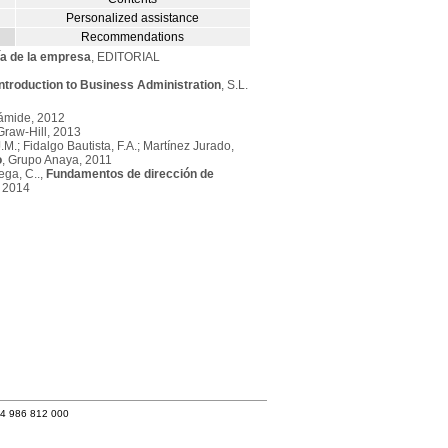
Personalized assistance
Recommendations
ía de la empresa
, EDITORIAL
Introduction to Business Administration
, S.L.
rámide, 2012
Graw-Hill, 2013
.; Fidalgo Bautista, F.A.; Martínez Jurado,
o
, Grupo Anaya, 2011
ega, C..,
Fundamentos de dirección de
, 2014
34 986 812 000