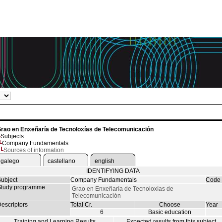
rao en Enxeñaría de Tecnoloxías de Telecomunicación
Subjects
Company Fundamentals
Sources of information
galego
castellano
english
IDENTIFYING DATA
ubject
Company Fundamentals
Code
tudy programme
Grao en Enxeñaría de Tecnoloxías de
Telecomunicación
escriptors
Total Cr.
Choose
Year
6
Basic education
Training and Learning Results
Expected results from this subject