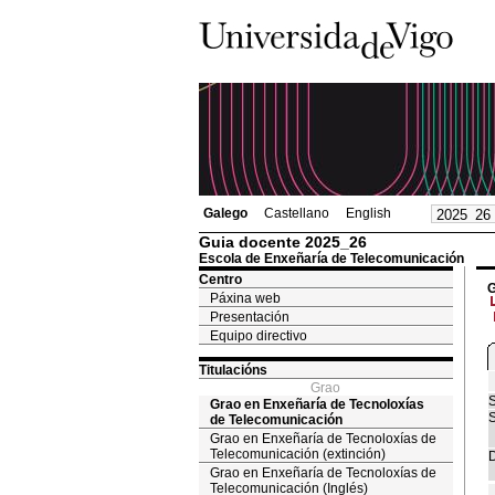
Galego
Castellano
English
Guia docente 2025_26
Escola de Enxeñaría de Telecomunicación
Centro
G
Páxina web
Presentación
Equipo directivo
Titulacións
Grao
S
Grao en Enxeñaría de Tecnoloxías
S
de Telecomunicación
Grao en Enxeñaría de Tecnoloxías de
Telecomunicación (extinción)
D
Grao en Enxeñaría de Tecnoloxías de
Telecomunicación (Inglés)