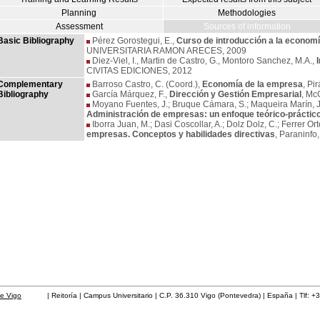
Planning
Methodologies
Assessment
Sources of information
Basic Bibliography
Pérez Gorostegui, E.,
Curso de introducción a la econom
UNIVERSITARIA RAMON ARECES, 2009
Diez-Viel, I., Martin de Castro, G., Montoro Sanchez, M.A.,
CIVITAS EDICIONES, 2012
Complementary
Barroso Castro, C. (Coord.),
Economía de la empresa
, Pi
Bibliography
García Márquez, F.,
Dirección y Gestión Empresarial
, Mc
Moyano Fuentes, J.; Bruque Cámara, S.; Maqueira Marín, J.M
Administración de empresas: un enfoque teórico-práctic
Iborra Juan, M.; Dasi Coscollar, A.; Dolz Dolz, C.; Ferrer Ort
empresas. Conceptos y habilidades directivas
, Paraninfo
de Vigo
| Reitoría | Campus Universitario | C.P. 36.310 Vigo (Pontevedra) | España | Tlf: +