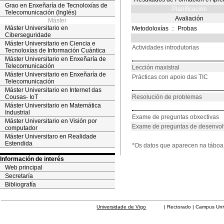
Grao en Enxeñaría de Tecnoloxías de
Planificación
Telecomunicación (Inglés)
Avaliación
Máster
Máster Universitario en
Metodoloxías
::
Probas
Ciberseguridade
Máster Universitario en Ciencia e
Actividades introdutorias
Tecnoloxías de Información Cuántica
Máster Universitario en Enxeñaría de
Telecomunicación
Lección maxistral
Máster Universitario en Enxeñaría de
Prácticas con apoio das TIC
Telecomunicación
Máster Universitario en Internet das
Cousas- IoT
Resolución de problemas
Máster Universitario en Matemática
Industrial
Exame de preguntas obxectivas
Máster Universitario en Visión por
Exame de preguntas de desenvo
computador
Máster Universitaro en Realidade
Estendida
*Os datos que aparecen na táboa 
Información de interés
Web principal
Secretaría
Bibliografía
Universidade de Vigo
| Rectorado | Campus Universit