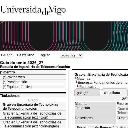
Galego
Castellano
English
Guia docente 2026_27
Escuela de Ingeniería de Telecomunicación
(*)Centro
Grao en Enxeñaría de Tecnoloxí
(*)Páxina web
Materias
(*)Presentación
Empresa: Fundamentos de emp
Planificación
(*)Equipo directivo
galego
castellano
Titulaciones
DAT
Grado
Materia
Empres
Grao en Enxeñaría de Tecnoloxías
Titulación
de Telecomunicación
Grao e
Telec
Grao en Enxeñaría de Tecnoloxías de
Telecomunicación (extinción)
Descritores
Cr.totai
Grao en Enxeñaría de Tecnoloxías de
Telecomunicación (extinción-inglés)
Resultados de Formación e Apre