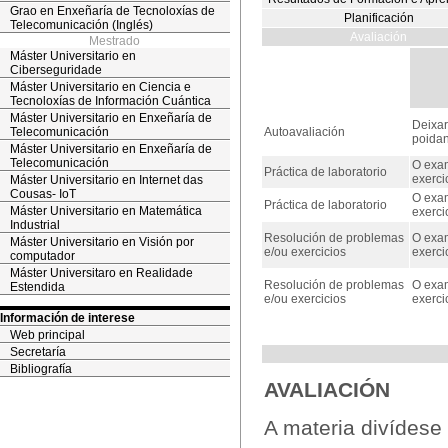
Grao en Enxeñaría de Tecnoloxías de
Planificación
Telecomunicación (Inglés)
Avaliación
Mestrado
Máster Universitario en
Ciberseguridade
Máster Universitario en Ciencia e
Tecnoloxías de Información Cuántica
Máster Universitario en Enxeñaría de
Deixar
Telecomunicación
Autoavaliación
poidan
Máster Universitario en Enxeñaría de
Telecomunicación
O exam
Práctica de laboratorio
exerci
Máster Universitario en Internet das
Cousas- IoT
O exam
Práctica de laboratorio
Máster Universitario en Matemática
exerci
Industrial
Resolución de problemas
O exam
Máster Universitario en Visión por
e/ou exercicios
exerci
computador
Máster Universitaro en Realidade
Resolución de problemas
O exam
Estendida
e/ou exercicios
exerci
Información de interese
Web principal
Secretaría
Bibliografía
AVALIACIÓN
A materia divídese 