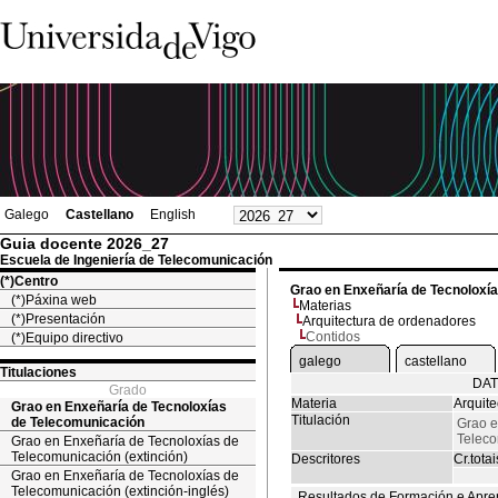
Galego
Castellano
English
Guia docente 2026_27
Escuela de Ingeniería de Telecomunicación
(*)Centro
Grao en Enxeñaría de Tecnoloxí
(*)Páxina web
Materias
(*)Presentación
Arquitectura de ordenadores
Contidos
(*)Equipo directivo
galego
castellano
Titulaciones
DAT
Grado
Materia
Arquit
Grao en Enxeñaría de Tecnoloxías
Titulación
de Telecomunicación
Grao e
Telec
Grao en Enxeñaría de Tecnoloxías de
Telecomunicación (extinción)
Descritores
Cr.totai
Grao en Enxeñaría de Tecnoloxías de
Telecomunicación (extinción-inglés)
Resultados de Formación e Apre