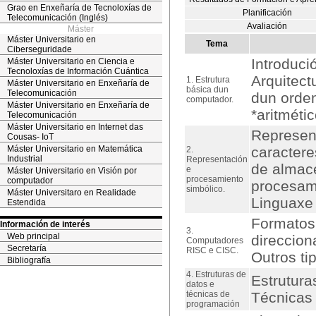
Grao en Enxeñaría de Tecnoloxías de
Planificación
Telecomunicación (Inglés)
Avaliación
Máster
Máster Universitario en
Tema
Ciberseguridade
Introduci
Máster Universitario en Ciencia e
Tecnoloxías de Información Cuántica
Arquitec
1. Estrutura
Máster Universitario en Enxeñaría de
básica dun
Telecomunicación
dun orden
computador.
Máster Universitario en Enxeñaría de
*aritméti
Telecomunicación
Máster Universitario en Internet das
Represent
Cousas- IoT
Máster Universitario en Matemática
caractere
2.
Industrial
Representación
de almac
e
Máster Universitario en Visión por
procesamiento
computador
procesami
simbólico.
Máster Universitaro en Realidade
Linguaxe
Estendida
Formatos 
Información de interés
3.
Web principal
direccio
Computadores
Secretaría
RISC e CISC.
Outros ti
Bibliografía
4. Estruturas de
Estrutura
datos e
técnicas de
Técnicas
programación