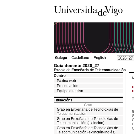
Galego
Castellano
English
Guia docente 2026_27
Escola de Enxeñaría de Telecomunicación
Centro
M
Páxina web
Presentación
Equipo directivo
T
Titulacións
Grao
Grao en Enxeñaría de Tecnoloxías de
G
Telecomunicación
G
Grao en Enxeñaría de Tecnoloxías de
G
Telecomunicación (extinción)
G
Grao en Enxeñaría de Tecnoloxías de
G
Telecomunicación (extinción-inglés)