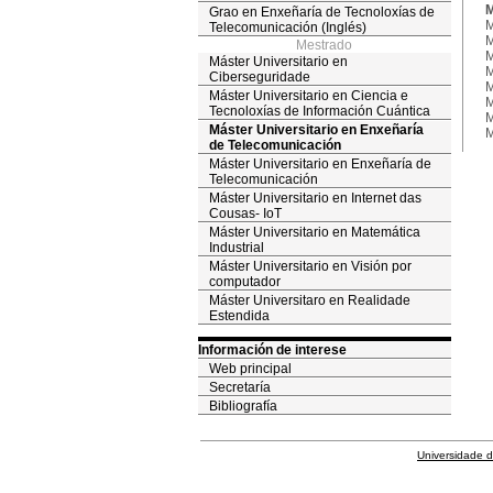
M
Grao en Enxeñaría de Tecnoloxías de
M
Telecomunicación (Inglés)
M
Mestrado
M
Máster Universitario en
M
Ciberseguridade
M
Máster Universitario en Ciencia e
M
Tecnoloxías de Información Cuántica
M
Máster Universitario en Enxeñaría
M
de Telecomunicación
Máster Universitario en Enxeñaría de
Telecomunicación
Máster Universitario en Internet das
Cousas- IoT
Máster Universitario en Matemática
Industrial
Máster Universitario en Visión por
computador
Máster Universitaro en Realidade
Estendida
Información de interese
Web principal
Secretaría
Bibliografía
Universidade 