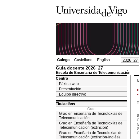
Galego
Castellano
English
Guia docente 2026_27
Escola de Enxeñaría de Telecomunicación
Centro
M
Páxina web
Presentación
Equipo directivo
T
Titulacións
Grao
Grao en Enxeñaría de Tecnoloxías de
G
Telecomunicación
G
Grao en Enxeñaría de Tecnoloxías de
G
Telecomunicación (extinción)
G
Grao en Enxeñaría de Tecnoloxías de
G
Telecomunicación (extinción-inglés)