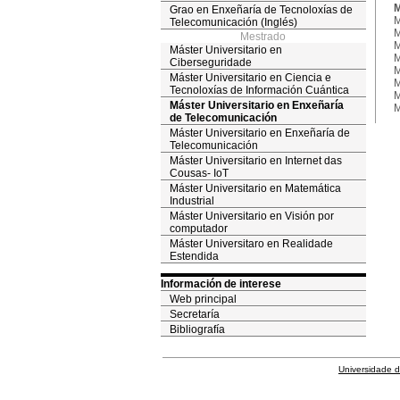
M
Grao en Enxeñaría de Tecnoloxías de
M
Telecomunicación (Inglés)
M
Mestrado
M
Máster Universitario en
M
Ciberseguridade
M
Máster Universitario en Ciencia e
M
Tecnoloxías de Información Cuántica
M
Máster Universitario en Enxeñaría
M
de Telecomunicación
Máster Universitario en Enxeñaría de
Telecomunicación
Máster Universitario en Internet das
Cousas- IoT
Máster Universitario en Matemática
Industrial
Máster Universitario en Visión por
computador
Máster Universitaro en Realidade
Estendida
Información de interese
Web principal
Secretaría
Bibliografía
Universidade 